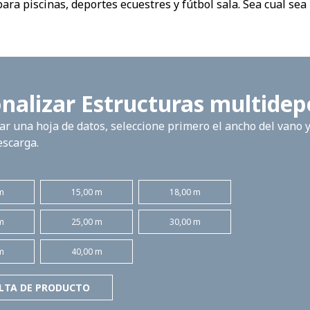
ara piscinas, deportes ecuestres y fútbol sala. Sea cual sea 
nalizar Estructuras multidep
r una hoja de datos, seleccione primero el ancho del vano y l
escarga.
m
15,00 m
18,00 m
m
25,00 m
30,00 m
m
40,00 m
LTA DE PRODUCTO