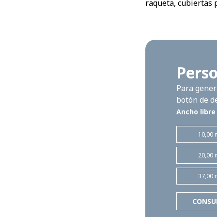
raqueta, cubiertas p
Perso
Para genera
botón de d
Ancho libre
10,00 
20,00 
37,00 
CONSU