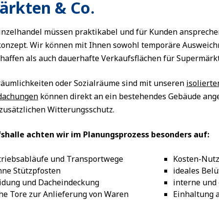
ärkten & Co.
nzelhandel müssen praktikabel und für Kunden ansprechend
konzept. Wir können mit Ihnen sowohl temporäre Ausweic
haffen als auch dauerhafte Verkaufsflächen für Supermärkte
äumlichkeiten oder Sozialräume sind mit unseren
isolierte
dachungen
können direkt an ein bestehendes Gebäude ang
usätzlichen Witterungsschutz.
shalle achten wir im Planungsprozess besonders auf:
triebsabläufe und Transportwege
Kosten-Nut
ne Stützpfosten
ideales Bel
idung und Dacheindeckung
interne und
he Tore zur Anlieferung von Waren
Einhaltung a