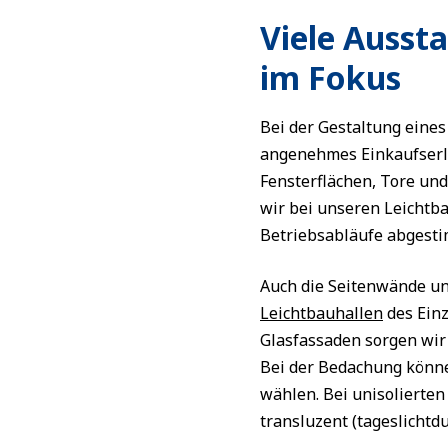
Viele Ausst
im Fokus
Bei der Gestaltung eine
angenehmes Einkaufserle
Fensterflächen, Tore un
wir bei unseren Leichtba
Betriebsabläufe abgest
Auch die Seitenwände un
Leichtbauhallen
des Ein
Glasfassaden sorgen wir
Bei der Bedachung könne
wählen. Bei unisolierte
transluzent (tageslichtdu