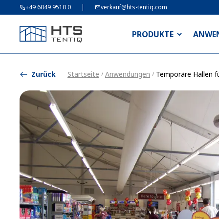
+49 6049 9510 0
verkauf@hts-tentiq.com
PRODUKTE
ANWE
Zurück
Startseite
Anwendungen
Temporäre Hallen fü
/
/