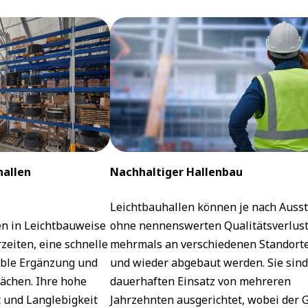
hallen
Nachhaltiger Hallenbau
Leichtbauhallen können je nach Auss
n in Leichtbauweise
ohne nennenswerten Qualitätsverlus
zeiten, eine schnelle
mehrmals an verschiedenen Standorte
ible Ergänzung und
und wieder abgebaut werden. Sie sind
lächen. Ihre hohe
dauerhaften Einsatz von mehreren
 und Langlebigkeit
Jahrzehnten ausgerichtet, wobei der G