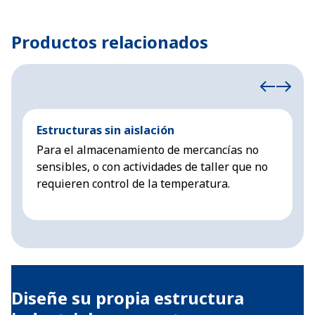
Productos relacionados
Estructuras sin aislación
E
Para el almacenamiento de mercancías no
E
sensibles, o con actividades de taller que no
t
requieren control de la temperatura.
s
Diseñe su propia estructura