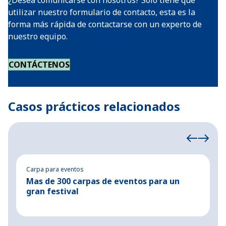
¿Desea comunicarse con nosotros? Solo tiene que
utilizar nuestro formulario de contacto, esta es la
forma más rápida de contactarse con un experto de
nuestro equipo.
CONTÁCTENOS
Casos prácticos relacionados
Carpa para eventos
C
Mas de 300 carpas de eventos para un
E
gran festival
a