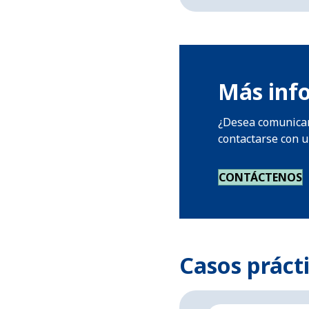
Más info
¿Desea comunicars
contactarse con u
CONTÁCTENOS
Casos práct