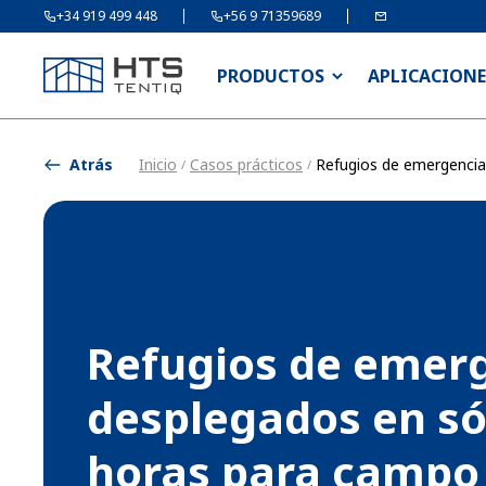
+34 919 499 448
+56 9 71359689
PRODUCTOS
APLICACIONE
Atrás
Inicio
Casos prácticos
Refugios de emergencia
/
/
Refugios de emer
desplegados en só
horas para campo