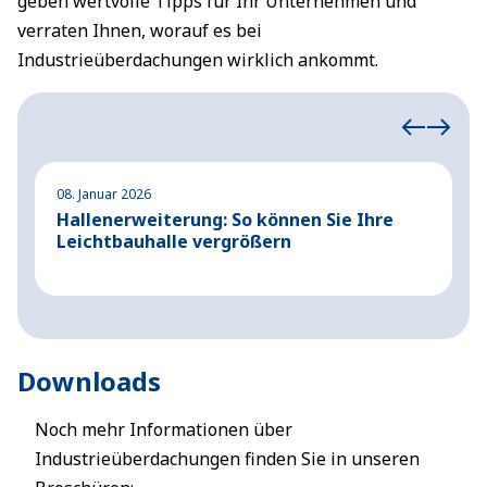
geben wertvolle Tipps für Ihr Unternehmen und
verraten Ihnen, worauf es bei
Industrieüberdachungen wirklich ankommt.
08. Januar 2026
2
Hallenerweiterung: So können Sie Ihre
S
Leichtbauhalle vergrößern
S
Downloads
Noch mehr Informationen über
Industrieüberdachungen finden Sie in unseren