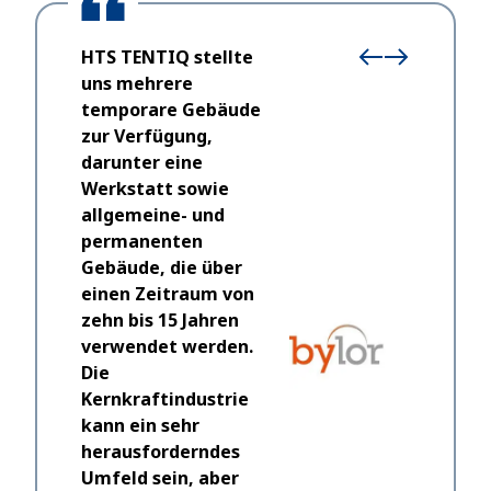
HTS TENTIQ stellte
uns mehrere
temporare Gebäude
zur Verfügung,
darunter eine
Werkstatt sowie
allgemeine- und
Wir habe
permanenten
entschie
Gebäude, die über
haben, w
einen Zeitraum von
Wir ware
zehn bis 15 Jahren
Geschwin
verwendet werden.
Professio
Die
Anfrage 
Kernkraftindustrie
wieder e
kann ein sehr
wenden w
herausforderndes
wieder a
Umfeld sein, aber