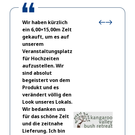
Wir haben kürzlich
ein 6,00×15,00m Zelt
gekauft, um es auf
unserem
Veranstaltungsplatz
für Hochzeiten
Ich möcht
aufzustellen. Wir
und Peter
sind absolut
Kauf uns
begeistert von dem
heben de
Produkt und es
TENTIQ w
verändert völlig den
sollte an
Look unseres Lokals.
freien Z
Wir bedanken uns
uns bei 
für das schöne Zelt
Schwieri
und die zeitnahe
etwas tu
Lieferung. Ich bin
Leidensch