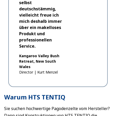
selbst
empfinde
deutschstämmig,
nicht ver
vielleicht freue ich
Vorgeset
mich deshalb immer
für das G
über ein makelloses
Produkt und
Sunnybrae
General M
professionellen
Service.
Kangaroo Valley Bush
Retreat, New South
Wales
Director
|
Kurt Menzel
Warum HTS TENTIQ
Sie suchen hochwertige Pagodenzelte vom Hersteller?
Dann sind Konstruktionen von HTS TENTIQ die