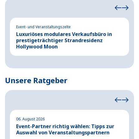
Event- und Veranstaltungszelte
Ev
Luxuriöses modulares Verkaufsbüro in
P
prestigeträchtiger Strandresidenz
K
Hollywood Moon
M
Unsere Ratgeber
06. August 2026
04
Event-Partner richtig wählen: Tipps zur
A
Auswahl von Veranstaltungspartnern
G