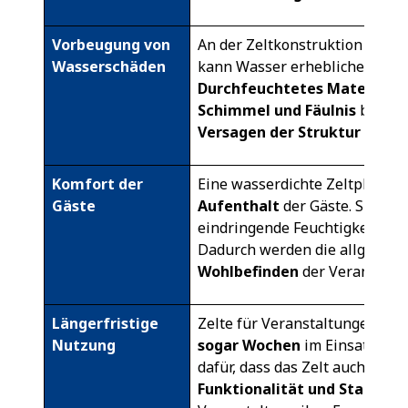
Vorbeugung von
An der Zeltkonstruktion und d
Wasserschäden
kann Wasser erheblichen Scha
Durchfeuchtetes Material
ka
Schimmel und Fäulnis
begüns
Versagen der Struktur
führen
Komfort der
Eine wasserdichte Zeltplane s
Gäste
Aufenthalt
der Gäste. Sie mü
eindringende Feuchtigkeit od
Dadurch werden die allgemei
Wohlbefinden
der Veranstaltu
Längerfristige
Zelte für Veranstaltungen sin
Nutzung
sogar Wochen
im Einsatz. Ein
dafür, dass das Zelt auch bei
Funktionalität und Stabilitä