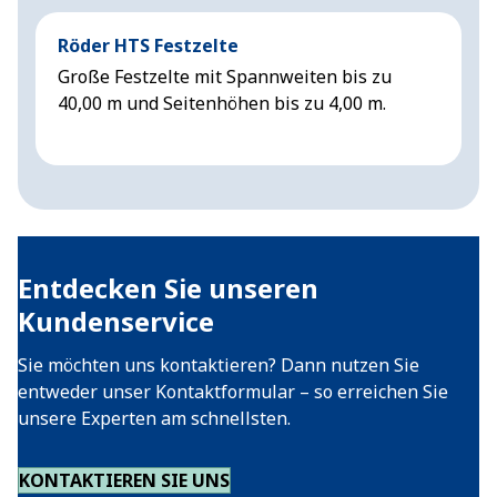
Röder HTS Festzelte
H
Große Festzelte mit Spannweiten bis zu
G
40,00 m und Seitenhöhen bis zu 4,00 m.
6
Entdecken Sie unseren
Kundenservice
Sie möchten uns kontaktieren? Dann nutzen Sie
entweder unser Kontaktformular – so erreichen Sie
unsere Experten am schnellsten.
KONTAKTIEREN SIE UNS