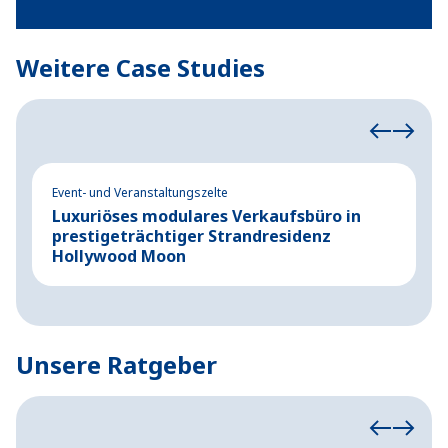
Weitere Case Studies
Event- und Veranstaltungszelte
Ev
Luxuriöses modulares Verkaufsbüro in
P
prestigeträchtiger Strandresidenz
K
Hollywood Moon
M
Unsere Ratgeber