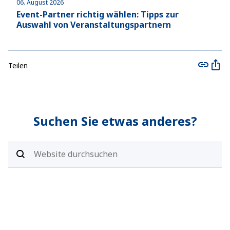
06. August 2026
04. J
Event-Partner richtig wählen: Tipps zur
Auß
Auswahl von Veranstaltungspartnern
Gas
Teilen
Suchen Sie etwas anderes?