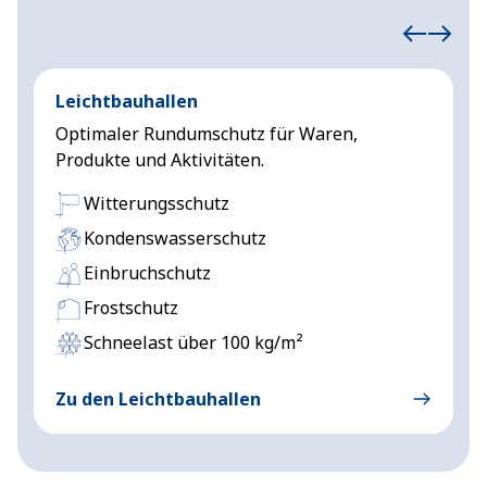
Leichtbauhallen
E
Optimaler Rundumschutz für Waren,
Z
Produkte und Aktivitäten.
h
Witterungsschutz
Kondenswasserschutz
Einbruchschutz
Frostschutz
Schneelast über 100 kg/m²
Zu den Leichtbauhallen
Z