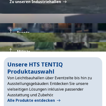
Zu unseren Industriehallen
Events
Militär
Zu unseren Eventzelten
Unsere HTS TENTIQ
Produktauswahl
Zu unseren Zelten für militärische Einsätze
Von Leichtbauhallen über Eventzelte bis hin zu
Ausstellungsgebäuden: Entdecken Sie unsere
vielseitigen Lösungen inklusive passender
Ausstattung und Zubehör.
Alle Produkte entdecken