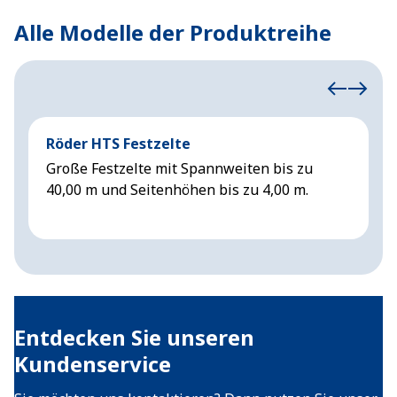
Alle Modelle der Produktreihe
Röder HTS Festzelte
H
Große Festzelte mit Spannweiten bis zu
G
40,00 m und Seitenhöhen bis zu 4,00 m.
6
Entdecken Sie unseren
Kundenservice