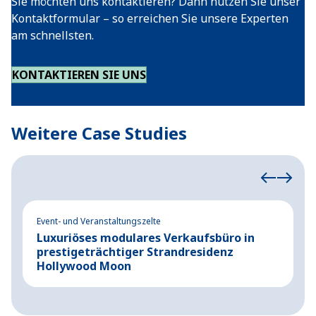
Sie möchten uns kontaktieren? Dann nutzen Sie unser
Kontaktformular – so erreichen Sie unsere Experten
am schnellsten.
KONTAKTIEREN SIE UNS
Weitere Case Studies
Event- und Veranstaltungszelte
Ev
Luxuriöses modulares Verkaufsbüro in
P
prestigeträchtiger Strandresidenz
K
Hollywood Moon
M